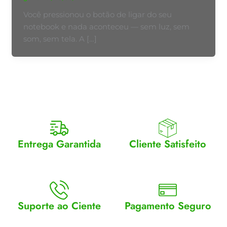
Você pressionou o botão de ligar do seu
notebook e nada aconteceu — sem luz, sem
som, sem tela. A […]
Entrega Garantida
Cliente Satisfeito
Enviamos para todo Brasil
Entrega garantida.
Suporte ao Ciente
Pagamento Seguro
Atendimento Seg a Sex: 8 a
Aceitamos cartão, pix e