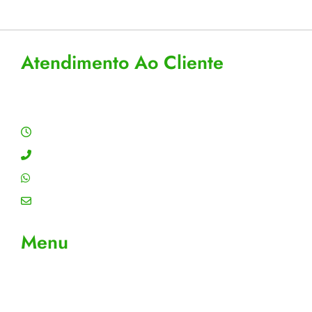
18
boleto
Atendimento Ao Cliente
Horário de Atendimento
Segunda a sexta: 8:00 às 18:00h
Contato: (11) 4755-6993
WhatsApp: (11) 4755-6993
Email: contato@gtiplus.com.br
Menu
Sobre Nós
Contato