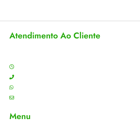
Atendimento Seg a Sex: 8 a
Aceitamos cartão, pix e
18
boleto
Atendimento Ao Cliente
Horário de Atendimento
Segunda a sexta: 8:00 às 18:00h
Contato: (11) 4755-6993
WhatsApp: (11) 4755-6993
Email: contato@gtiplus.com.br
Menu
Sobre Nós