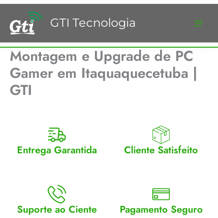
Ir
para
GTI Tecnologia
o
conteúdo
Montagem e Upgrade de PC
Gamer em Itaquaquecetuba |
GTI
Entrega Garantida
Cliente Satisfeito
Enviamos para todo Brasil
Entrega garantida.
Suporte ao Ciente
Pagamento Seguro