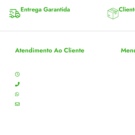
Entrega Garantida
Client
Enviamos para todo Brasil
Entrega 
Atendimento Ao Cliente
Men
Horário de Atendimento
Sobre
Conta
Segunda a sexta: 8:00 às 18:00h
Meus 
Contato: (11) 4755-6993
Acomp
WhatsApp: (11) 4755-6993
Editar
Email: contato@gtiplus.com.br
Todos 