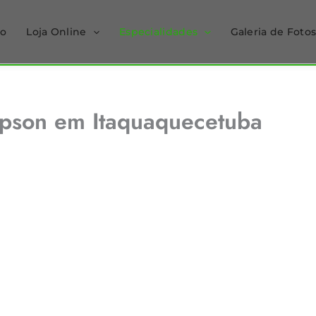
io
Loja Online
Especialidades
Galeria de Foto
Epson em Itaquaquecetuba