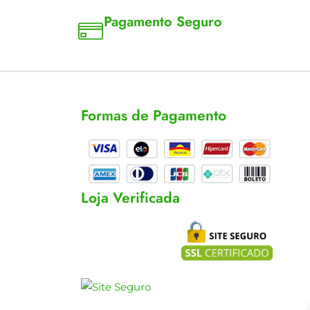
Pagamento Seguro
a 18
Aceitamos cartão, pix e boleto
Formas de Pagamento
cas
s
Loja Verificada