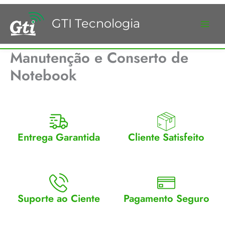
Ir
para
GTI Tecnologia
o
conteúdo
Manutenção e Conserto de
Notebook
Entrega Garantida
Cliente Satisfeito
Enviamos para todo Brasil
Entrega garantida.
Suporte ao Ciente
Pagamento Seguro
Atendimento Seg a Sex: 8 a
Aceitamos cartão, pix e
18
boleto