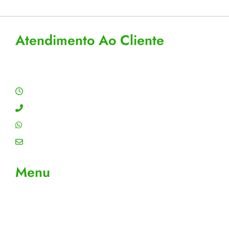
Atendimento Ao Cliente
Horário de Atendimento
Segunda a sexta: 8:00 às 18:00h
Contato: (11) 4755-6993
WhatsApp: (11) 4755-6993
Email: contato@gtiplus.com.br
Menu
Sobre Nós
Contato