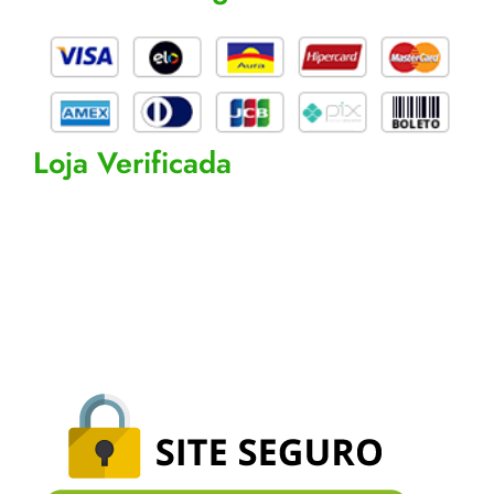
o
r
e
r
k
a
k
m
e
r
-
a
l
t
Loja Verificada