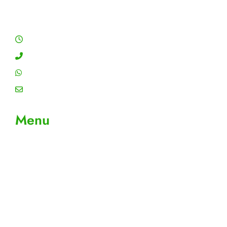
Horário de Atendimento
Segunda a sexta: 8:00 às 18:00h
Contato: (11) 4755-6993
WhatsApp: (11) 4755-6993
Email: contato@gtiplus.com.br
Menu
Sobre Nós
Contato
Meus Pedidos
Acompanhe seus pedidos
Editar cadastro