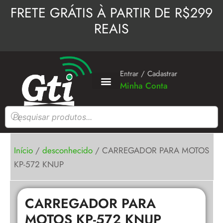
Ir
FRETE GRÁTIS À PARTIR DE R$299
para
REAIS
o
conteúdo
Entrar / Cadastrar
Minha Conta
Pesquisar
produtos
Início
/
desconhecido
/ CARREGADOR PARA MOTOS
KP-572 KNUP
CARREGADOR PARA
MOTOS KP-572 KNUP