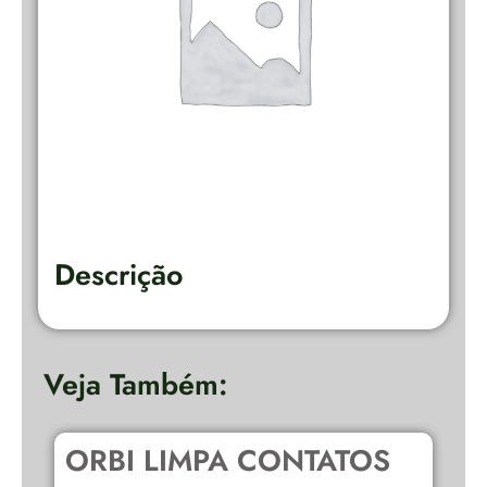
Descrição
Veja Também:
ORBI LIMPA CONTATOS
D