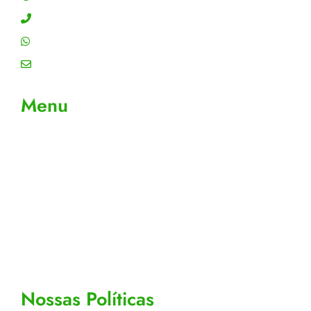
Contato: (11) 4755-6993
WhatsApp: (11) 4755-6993
Email: contato@gtiplus.com.br
Menu
Sobre Nós
Contato
Meus Pedidos
Acompanhe seus pedidos
Editar cadastro
Todos os Produtos
Nossas Políticas