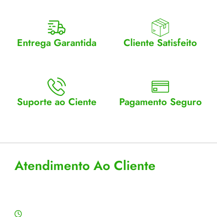
Entrega Garantida
Cliente Satisfeito
Enviamos para todo Brasil
Entrega garantida.
Suporte ao Ciente
Pagamento Seguro
Atendimento Seg a Sex: 8 a
Aceitamos cartão, pix e
18
boleto
Atendimento Ao Cliente
Horário de Atendimento
Segunda a sexta: 8:00 às 18:00h