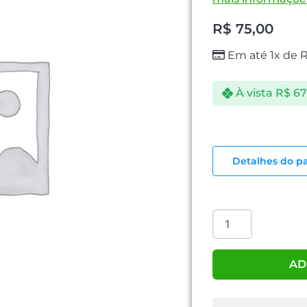
R$
75,00
Em até 1x de
À vista
R$
67
CARREGADOR
PORTÁTIL
Detalhes do p
UNIVERSAL
quantidade
AD