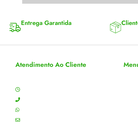
Entrega Garantida
Client
Enviamos para todo Brasil
Entrega 
Atendimento Ao Cliente
Men
Horário de Atendimento
Sobre
Conta
Segunda a sexta: 8:00 às 18:00h
Meus 
Contato: (11) 4755-6993
Acomp
WhatsApp: (11) 4755-6993
Editar
Email: contato@gtiplus.com.br
Todos 