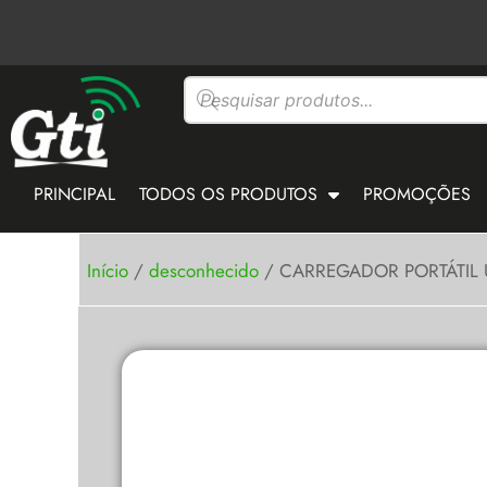
Ir
para
o
Pesquisar
conteúdo
produtos
PRINCIPAL
TODOS OS PRODUTOS
PROMOÇÕES
Início
/
desconhecido
/ CARREGADOR PORTÁTIL 