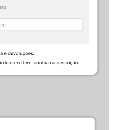
ete
ca e devoluções.
ordo com Item, confira na descrição.
DEX PLACA