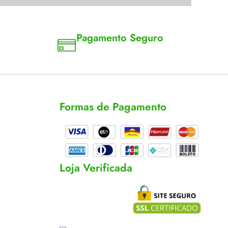
Pagamento Seguro
a 18
Aceitamos cartão, pix e boleto
Formas de Pagamento
cas
s
Loja Verificada