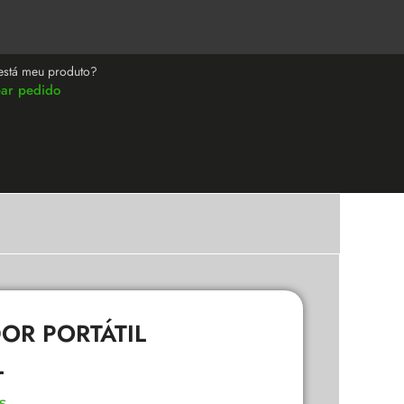
está meu produto?
ear pedido
OR PORTÁTIL
L
s