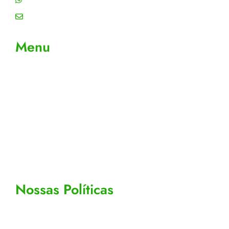
Email: contato@gtiplus.com.br
Menu
Sobre Nós
Contato
Meus Pedidos
Acompanhe seus pedidos
Editar cadastro
Todos os Produtos
Nossas Políticas
Politicas de privacidade