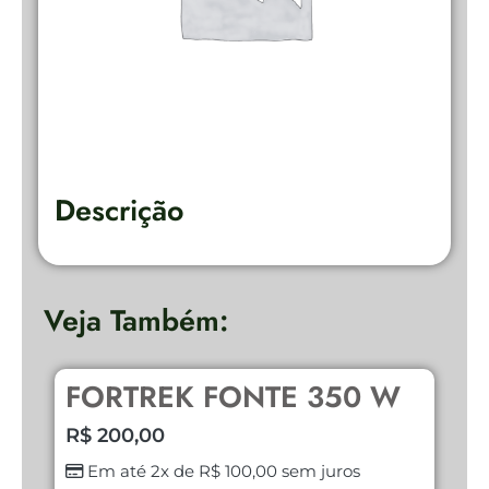
Descrição
Veja Também:
FORTREK FONTE 350 W
O
R$
200,00
R
Em até 2x de
R$
100,00
sem juros