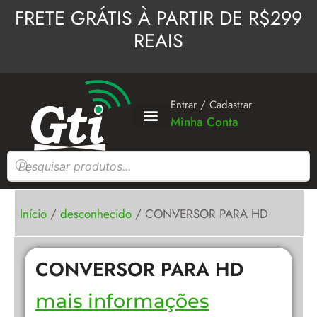
Ir
FRETE GRÁTIS À PARTIR DE R$299
para
REAIS
o
conteúdo
Entrar / Cadastrar
Minha Conta
Pesquisar
produtos
Início
/
desconhecido
/ CONVERSOR PARA HD
CONVERSOR PARA HD
mais informações