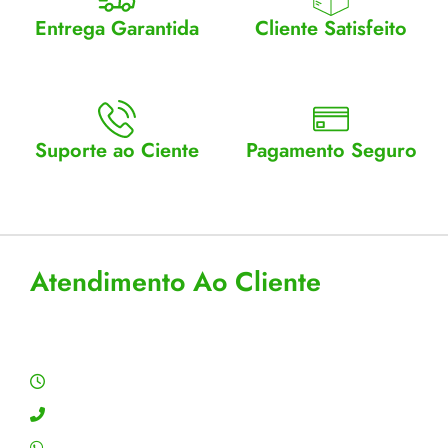
Entrega Garantida
Cliente Satisfeito
Enviamos para todo Brasil
Entrega garantida.
Suporte ao Ciente
Pagamento Seguro
Atendimento Seg a Sex: 8 a
Aceitamos cartão, pix e
18
boleto
Atendimento Ao Cliente
Horário de Atendimento
Segunda a sexta: 8:00 às 18:00h
Contato: (11) 4755-6993
WhatsApp: (11) 4755-6993