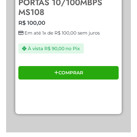
PORTAS 10/100MBPS
R
MS108
R$
100,00
Em até 1x de
R$
100,00
sem juros
À vista
R$
90,00
no Pix
COMPRAR