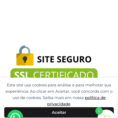
Este site usa cookies para análise e para melhorar sua
experiência. Ao clicar em Aceitar, você concorda com o
uso de cookies. Saiba mais em nossa
política de
privacidade
.
0
Aceitar
Gti Tecnologia CNPJ: 32.092.999/0001-32