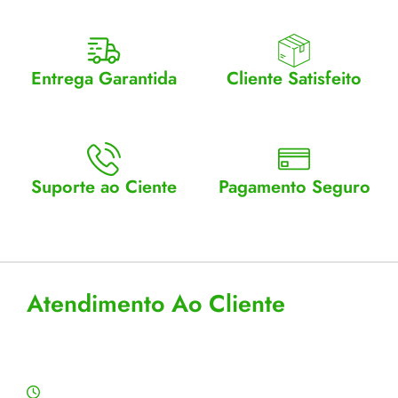
Entrega Garantida
Cliente Satisfeito
Enviamos para todo Brasil
Entrega garantida.
Suporte ao Ciente
Pagamento Seguro
Atendimento Seg a Sex: 8 a
Aceitamos cartão, pix e
18
boleto
Atendimento Ao Cliente
Horário de Atendimento
Segunda a sexta: 8:00 às 18:00h