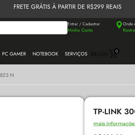
FRETE GRÁTIS À PARTIR DE R$299 REAIS
Entrar / Cadastrar
Onde 
Minha Conta
Rastr
0
PC GAMER
NOTEBOOK
SERVIÇOS
R$
0,00
N823 N
TP-LINK 3
mais informaçõe