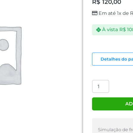
R$
120,00
Em até 1x de
À vista
R$
10
TP-
LINK
Detalhes do p
300
MBPS
TL-
WN823
N
quantidade
AD
Simulação de fr