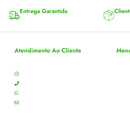
Entrega Garantida
Client
Enviamos para todo Brasil
Entrega 
Atendimento Ao Cliente
Men
Horário de Atendimento
Sobre
Conta
Segunda a sexta: 8:00 às 18:00h
Meus 
Contato: (11) 4755-6993
Acomp
WhatsApp: (11) 4755-6993
Editar
Email: contato@gtiplus.com.br
Todos 