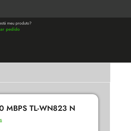
está meu produto?
ear pedido
00 MBPS TL-WN823 N
s