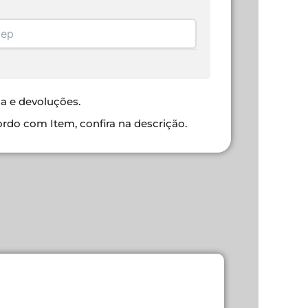
ca e devoluções.
ordo com Item, confira na descrição.
KNUP PLAC
R$
85,00