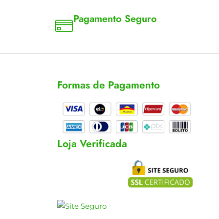
Pagamento Seguro
a 18
Aceitamos cartão, pix e boleto
Formas de Pagamento
cas
s
Loja Verificada