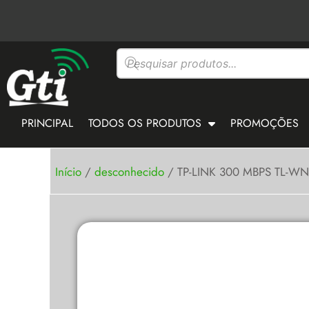
Ir
para
o
Pesquisar
conteúdo
produtos
PRINCIPAL
TODOS OS PRODUTOS
PROMOÇÕES
Início
/
desconhecido
/ TP-LINK 300 MBPS TL-W