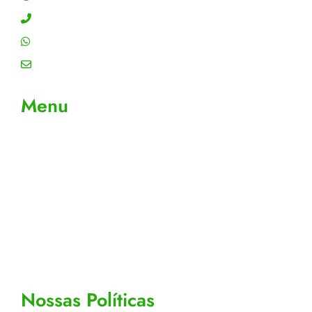
Contato: (11) 4755-6993
WhatsApp: (11) 4755-6993
Email: contato@gtiplus.com.br
Menu
Sobre Nós
Contato
Meus Pedidos
Acompanhe seus pedidos
Editar cadastro
Todos os Produtos
Nossas Políticas