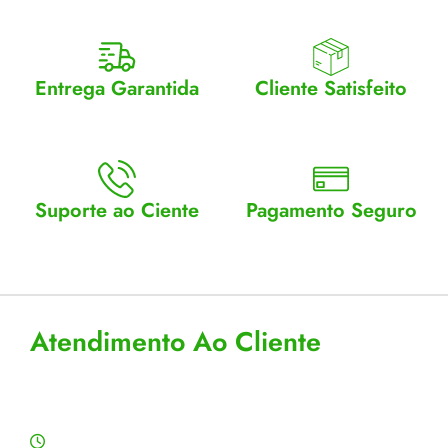
Entrega Garantida
Cliente Satisfeito
Enviamos para todo Brasil
Entrega garantida.
Suporte ao Ciente
Pagamento Seguro
Atendimento Seg a Sex: 8 a
Aceitamos cartão, pix e
18
boleto
Atendimento Ao Cliente
Horário de Atendimento
Segunda a sexta: 8:00 às 18:00h