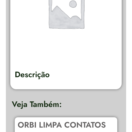
Descrição
Veja Também:
ORBI LIMPA CONTATOS
D