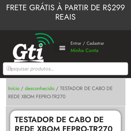
Ir
FRETE GRÁTIS À PARTIR DE R$299
para
REAIS
o
conteúdo
Entrar / Cadastrar
Minha Conta
Pesquisar
produtos
Início
/
desconhecido
/ TESTADOR DE CABO DE
REDE XBOM FEPRO-TR270
TESTADOR DE CABO DE
REDE XBOM FEPRO-TR270