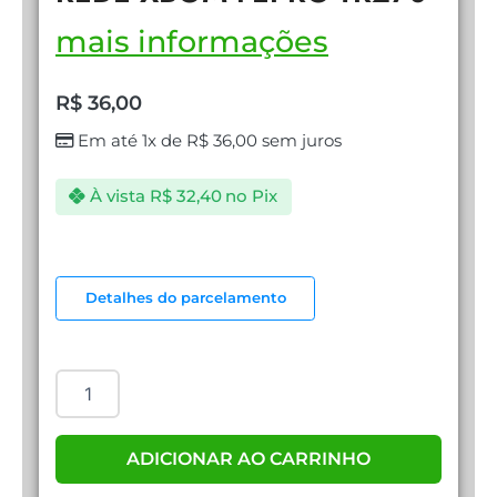
mais informações
R$
36,00
Em até 1x de
R$
36,00
sem juros
À vista
R$
32,40
no Pix
TESTADOR
DE
Detalhes do parcelamento
CABO
DE
REDE
XBOM
FEPRO-
TR270
quantidade
ADICIONAR AO CARRINHO