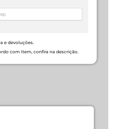
ca e devoluções.
ordo com Item, confira na descrição.
KNUP PLAC
R$
85,00