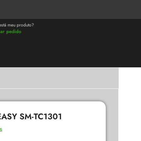
está meu produto?
ear pedido
ASY SM-TC1301
s