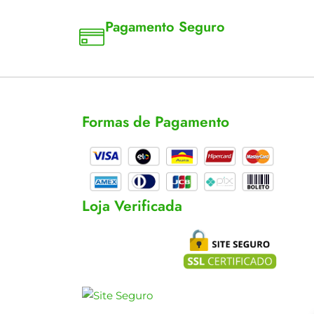
Pagamento Seguro
a 18
Aceitamos cartão, pix e boleto
Formas de Pagamento
cas
s
Loja Verificada