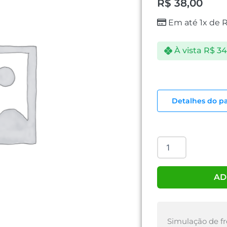
R$
38,00
Em até 1x de
À vista
R$
34
TECLADO
EASY
Detalhes do p
SM-
TC1301
quantidade
AD
Simulação de fr