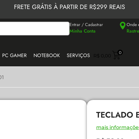
FRETE GRÁTIS À PARTIR DE R$299 REAIS
Entrar / Cadastrar
Onde 
Minha Conta
Rastr
0
PC GAMER
NOTEBOOK
SERVIÇOS
R$
0,00
01
TECLADO E
mais informaçõe