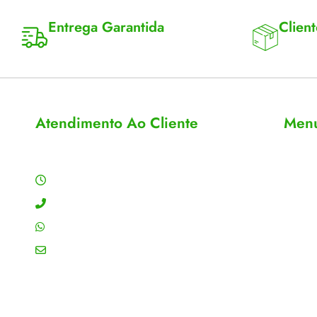
Entrega Garantida
Client
Enviamos para todo Brasil
Entrega 
Atendimento Ao Cliente
Men
Horário de Atendimento
Sobre
Conta
Segunda a sexta: 8:00 às 18:00h
Meus 
Contato: (11) 4755-6993
Acomp
WhatsApp: (11) 4755-6993
Editar
Email: contato@gtiplus.com.br
Todos 