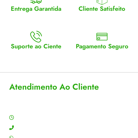
Entrega Garantida
Cliente Satisfeito
Enviamos para todo Brasil
Entrega garantida.
Suporte ao Ciente
Pagamento Seguro
Atendimento Seg a Sex: 8 a
Aceitamos cartão, pix e
18
boleto
Atendimento Ao Cliente
Horário de Atendimento
Segunda a sexta: 8:00 às 18:00h
Contato: (11) 4755-6993
WhatsApp: (11) 4755-6993