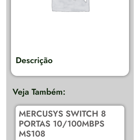
Descrição
Veja Também:
MERCUSYS SWITCH 8
D
PORTAS 10/100MBPS
E
MS108
R