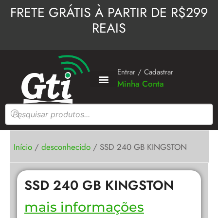
Ir
FRETE GRÁTIS À PARTIR DE R$299
para
REAIS
o
conteúdo
Entrar / Cadastrar
Minha Conta
Pesquisar
produtos
Início
/
desconhecido
/ SSD 240 GB KINGSTON
SSD 240 GB KINGSTON
mais informações