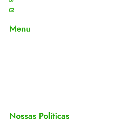
Email: contato@gtiplus.com.br
Menu
Sobre Nós
Contato
Meus Pedidos
Acompanhe seus pedidos
Editar cadastro
Todos os Produtos
Nossas Políticas
Politicas de privacidade