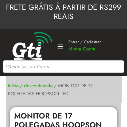
Ir
FRETE GRÁTIS À PARTIR DE R$299
para
REAIS
o
conteúdo
Entrar / Cadastrar
Minha Conta
Pesquisar
produtos
Início
/
desconhecido
/ MONITOR DE 17
POLEGADAS HOOPSON LED
MONITOR DE 17
POLEGADAS HOOPSON