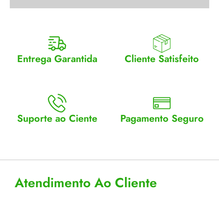
Entrega Garantida
Cliente Satisfeito
Enviamos para todo Brasil
Entrega garantida.
Suporte ao Ciente
Pagamento Seguro
Atendimento Seg a Sex: 8 a
Aceitamos cartão, pix e
18
boleto
Atendimento Ao Cliente
Horário de Atendimento