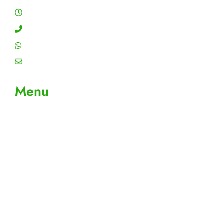
Segunda a sexta: 8:00 às 18:00h
Contato: (11) 4755-6993
WhatsApp: (11) 4755-6993
Email: contato@gtiplus.com.br
Menu
Sobre Nós
Contato
Meus Pedidos
Acompanhe seus pedidos
Editar cadastro
Todos os Produtos