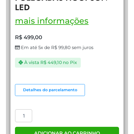
LED
mais informações
R$
499,00
Em até 5x de
R$
99,80
sem juros
À vista
R$
449,10
no Pix
MONITOR
DE
Detalhes do parcelamento
17
POLEGADAS
HOOPSON
LED
quantidade
ADICIONAR AO CARRINHO