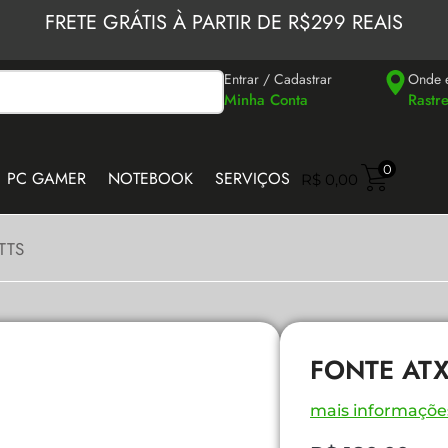
FRETE GRÁTIS À PARTIR DE R$299 REAIS
Entrar / Cadastrar
Onde 
Minha Conta
Rastr
0
PC GAMER
NOTEBOOK
SERVIÇOS
R$
0,00
TTS
FONTE ATX
mais informaçõe