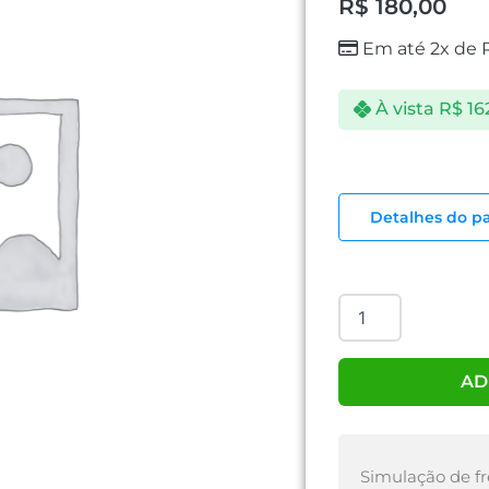
R$
180,00
Em até 2x de
À vista
R$
16
FONTE
ATX
Detalhes do p
MINI
300
WATTS
quantidade
AD
Simulação de fr