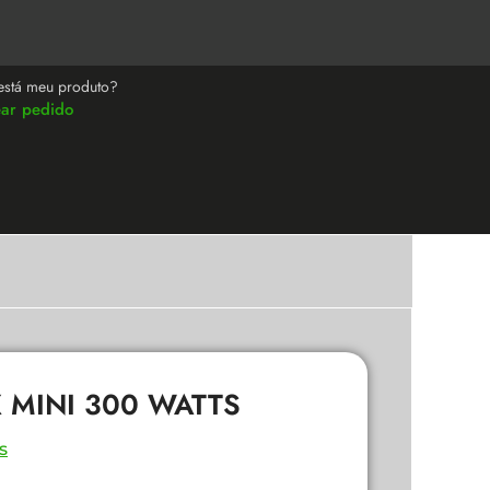
está meu produto?
ear pedido
 MINI 300 WATTS
s