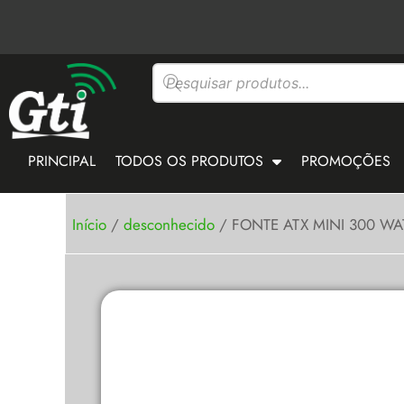
Ir
para
o
Pesquisar
conteúdo
produtos
PRINCIPAL
TODOS OS PRODUTOS
PROMOÇÕES
Início
/
desconhecido
/ FONTE ATX MINI 300 WA