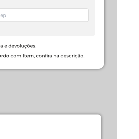
ca e devoluções.
ordo com Item, confira na descrição.
CONVERSO
R$
50,00