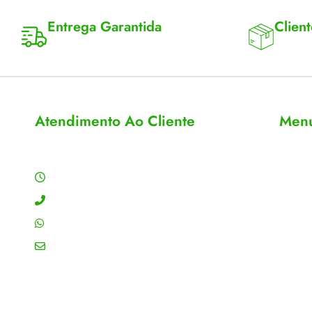
Entrega Garantida
Client
Enviamos para todo Brasil
Entrega 
Atendimento Ao Cliente
Men
Horário de Atendimento
Sobre
Conta
Segunda a sexta: 8:00 às 18:00h
Meus 
Contato: (11) 4755-6993
Acomp
WhatsApp: (11) 4755-6993
Editar
Email: contato@gtiplus.com.br
Todos 