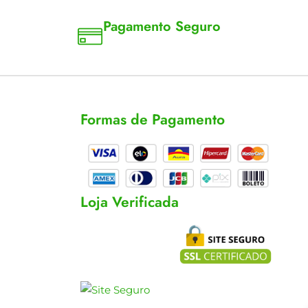
Pagamento Seguro
a 18
Aceitamos cartão, pix e boleto
Formas de Pagamento
cas
s
Loja Verificada