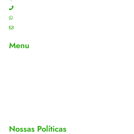
Contato: (11) 4755-6993
WhatsApp: (11) 4755-6993
Email: contato@gtiplus.com.br
Menu
Sobre Nós
Contato
Meus Pedidos
Acompanhe seus pedidos
Editar cadastro
Todos os Produtos
Nossas Políticas