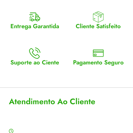
Entrega Garantida
Cliente Satisfeito
Enviamos para todo Brasil
Entrega garantida.
Suporte ao Ciente
Pagamento Seguro
Atendimento Seg a Sex: 8 a
Aceitamos cartão, pix e
18
boleto
Atendimento Ao Cliente
Horário de Atendimento
Segunda a sexta: 8:00 às 18:00h