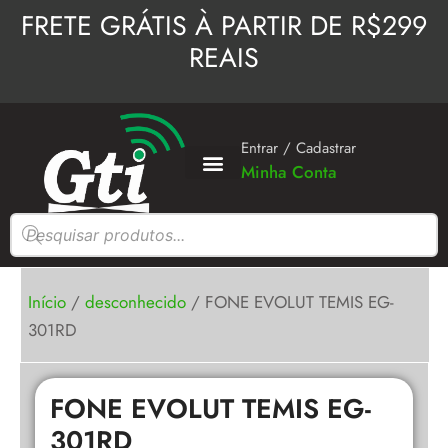
Ir
FRETE GRÁTIS À PARTIR DE R$299
para
REAIS
o
conteúdo
Entrar / Cadastrar
Minha Conta
Pesquisar
produtos
Início
/
desconhecido
/ FONE EVOLUT TEMIS EG-
301RD
FONE EVOLUT TEMIS EG-
301RD