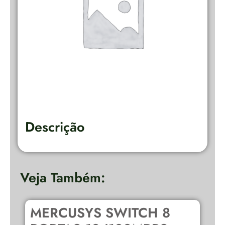
Descrição
Veja Também:
MERCUSYS SWITCH 8
O