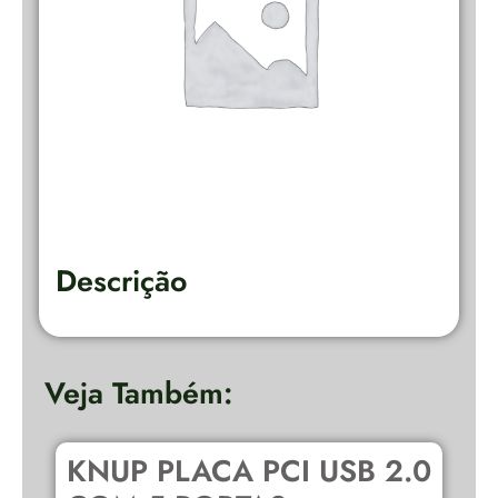
Descrição
Veja Também:
KNUP PLACA PCI USB 2.0
C