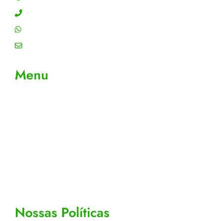
Contato: (11) 4755-6993
WhatsApp: (11) 4755-6993
Email: contato@gtiplus.com.br
Menu
Sobre Nós
Contato
Meus Pedidos
Acompanhe seus pedidos
Editar cadastro
Todos os Produtos
Nossas Políticas