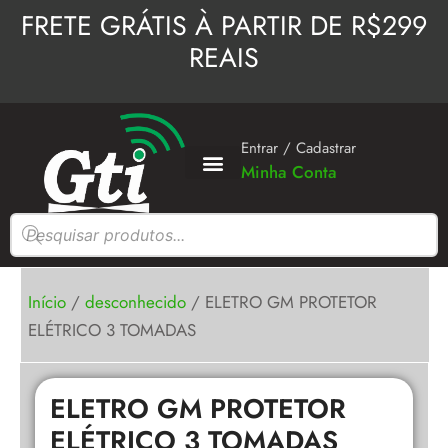
Ir
FRETE GRÁTIS À PARTIR DE R$299
para
REAIS
o
conteúdo
Entrar / Cadastrar
Minha Conta
Pesquisar
produtos
Início
/
desconhecido
/ ELETRO GM PROTETOR
ELÉTRICO 3 TOMADAS
ELETRO GM PROTETOR
ELÉTRICO 3 TOMADAS