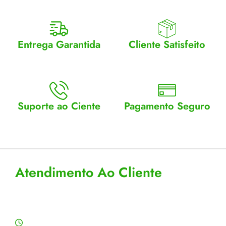
Entrega Garantida
Cliente Satisfeito
Enviamos para todo Brasil
Entrega garantida.
Suporte ao Ciente
Pagamento Seguro
Atendimento Seg a Sex: 8 a
Aceitamos cartão, pix e
18
boleto
Atendimento Ao Cliente
Horário de Atendimento
Segunda a sexta: 8:00 às 18:00h