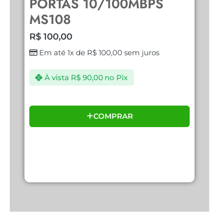
PORTAS 10/100MBPS
E
MS108
R
R$
100,00
Em até 1x de
R$
100,00
sem juros
À vista
R$
90,00
no Pix
COMPRAR