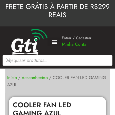
Ir
FRETE GRÁTIS À PARTIR DE R$299
para
REAIS
o
conteúdo
Entrar / Cadastrar
Minha Conta
Pesquisar
produtos
Início
/
desconhecido
/ COOLER FAN LED GAMING
AZUL
COOLER FAN LED
GAMING AZUL