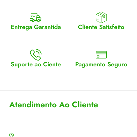
Entrega Garantida
Cliente Satisfeito
Enviamos para todo Brasil
Entrega garantida.
Suporte ao Ciente
Pagamento Seguro
Atendimento Seg a Sex: 8 a
Aceitamos cartão, pix e
18
boleto
Atendimento Ao Cliente
Horário de Atendimento
Segunda a sexta: 8:00 às 18:00h