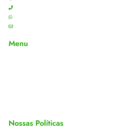
Contato: (11) 4755-6993
WhatsApp: (11) 4755-6993
Email: contato@gtiplus.com.br
Menu
Sobre Nós
Contato
Meus Pedidos
Acompanhe seus pedidos
Editar cadastro
Todos os Produtos
Nossas Políticas