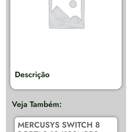
Descrição
Veja Também:
MERCUSYS SWITCH 8
D