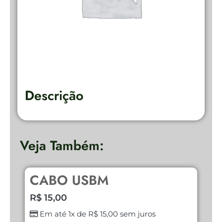
Descrição
Veja Também:
CABO USBM
D
N
R$
15,00
R
Em até 1x de
R$
15,00
sem juros