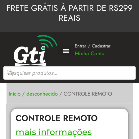
Ir
FRETE GRÁTIS À PARTIR DE R$299
para
REAIS
o
conteúdo
Entrar / Cadastrar
Minha Conta
Pesquisar
produtos
Início
/
desconhecido
/ CONTROLE REMOTO
CONTROLE REMOTO
mais informações