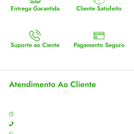
Entrega Garantida
Cliente Satisfeito
Enviamos para todo Brasil
Entrega garantida.
Suporte ao Ciente
Pagamento Seguro
Atendimento Seg a Sex: 8 a
Aceitamos cartão, pix e
18
boleto
Atendimento Ao Cliente
Horário de Atendimento
Segunda a sexta: 8:00 às 18:00h
Contato: (11) 4755-6993
WhatsApp: (11) 4755-6993