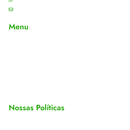
Email: contato@gtiplus.com.br
Menu
Sobre Nós
Contato
Meus Pedidos
Acompanhe seus pedidos
Editar cadastro
Todos os Produtos
Nossas Políticas
Politicas de privacidade