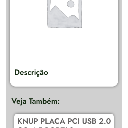
Descrição
Veja Também:
KNUP PLACA PCI USB 2.0
C