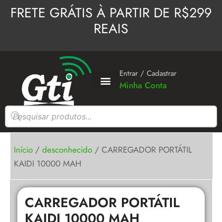
Ir
FRETE GRÁTIS À PARTIR DE R$299
para
REAIS
o
conteúdo
Entrar / Cadastrar
Minha Conta
Pesquisar
produtos
Início
/
desconhecido
/ CARREGADOR PORTÁTIL
KAIDI 10000 MAH
CARREGADOR PORTÁTIL
KAIDI 10000 MAH