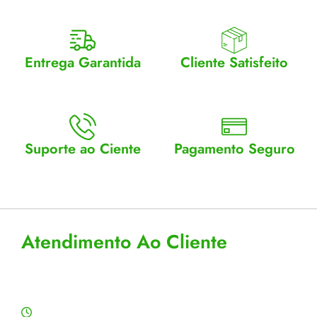
Entrega Garantida
Cliente Satisfeito
Enviamos para todo Brasil
Entrega garantida.
Suporte ao Ciente
Pagamento Seguro
Atendimento Seg a Sex: 8 a
Aceitamos cartão, pix e
18
boleto
Atendimento Ao Cliente
Horário de Atendimento
Segunda a sexta: 8:00 às 18:00h