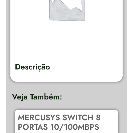
Descrição
Veja Também:
MERCUSYS SWITCH 8
D
PORTAS 10/100MBPS
E