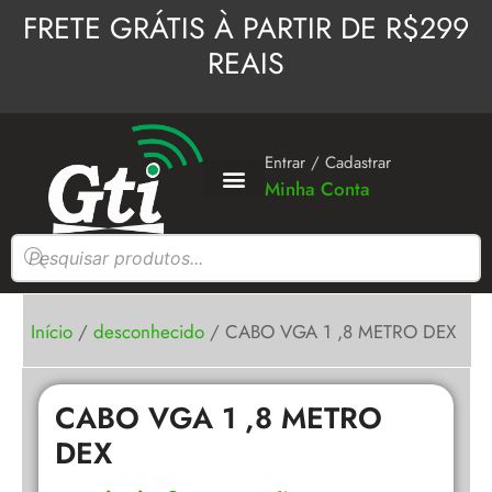
Ir
FRETE GRÁTIS À PARTIR DE R$299
para
REAIS
o
conteúdo
Entrar / Cadastrar
Minha Conta
Pesquisar
produtos
Início
/
desconhecido
/ CABO VGA 1 ,8 METRO DEX
CABO VGA 1 ,8 METRO
DEX