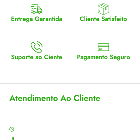
Entrega Garantida
Cliente Satisfeito
Enviamos para todo Brasil
Entrega garantida.
Suporte ao Ciente
Pagamento Seguro
Atendimento Seg a Sex: 8 a
Aceitamos cartão, pix e
18
boleto
Atendimento Ao Cliente
Horário de Atendimento
Segunda a sexta: 8:00 às 18:00h
Contato: (11) 4755-6993