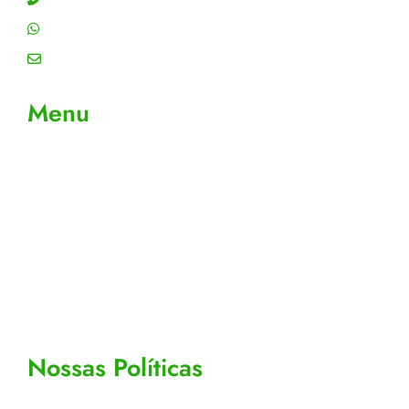
WhatsApp: (11) 4755-6993
Email: contato@gtiplus.com.br
Menu
Sobre Nós
Contato
Meus Pedidos
Acompanhe seus pedidos
Editar cadastro
Todos os Produtos
Nossas Políticas