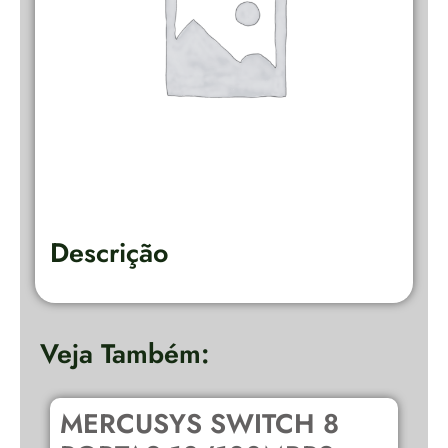
Descrição
Veja Também:
MERCUSYS SWITCH 8
O