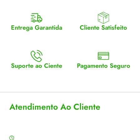
Entrega Garantida
Cliente Satisfeito
Enviamos para todo Brasil
Entrega garantida.
Suporte ao Ciente
Pagamento Seguro
Atendimento Seg a Sex: 8 a
Aceitamos cartão, pix e
18
boleto
Atendimento Ao Cliente
Horário de Atendimento
Segunda a sexta: 8:00 às 18:00h