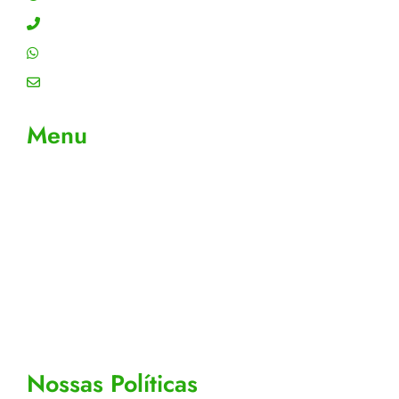
Contato: (11) 4755-6993
WhatsApp: (11) 4755-6993
Email: contato@gtiplus.com.br
Menu
Sobre Nós
Contato
Meus Pedidos
Acompanhe seus pedidos
Editar cadastro
Todos os Produtos
Nossas Políticas