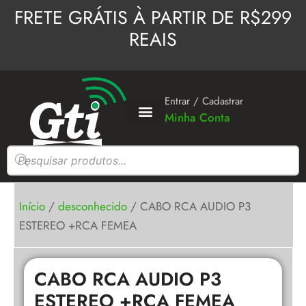
Ir
FRETE GRÁTIS À PARTIR DE R$299
para
REAIS
o
conteúdo
Entrar / Cadastrar
Minha Conta
Pesquisar
produtos
Início
/
desconhecido
/ CABO RCA AUDIO P3
ESTEREO +RCA FEMEA
CABO RCA AUDIO P3
ESTEREO +RCA FEMEA