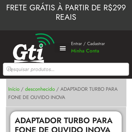
Ir
FRETE GRÁTIS À PARTIR DE R$299
para
REAIS
o
conteúdo
Entrar / Cadastrar
Minha Conta
Pesquisar
produtos
Início
/
desconhecido
/ ADAPTADOR TURBO PARA
FONE DE OUVIDO INOVA
ADAPTADOR TURBO PARA
FONE DE OUVIDO INOVA