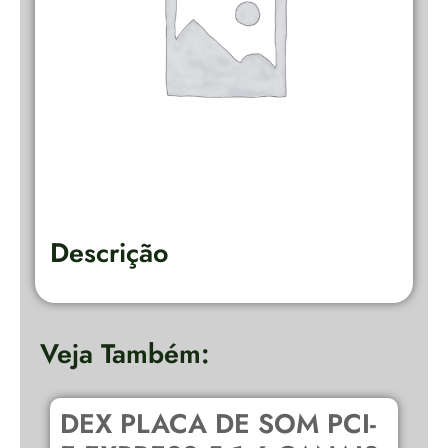
Descrição
Veja Também:
DEX PLACA DE SOM PCI-
K