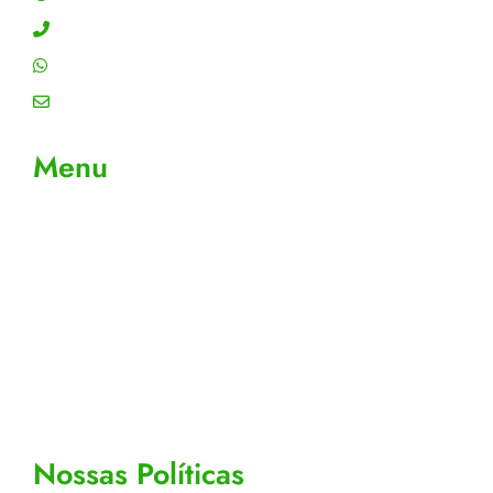
Contato: (11) 4755-6993
WhatsApp: (11) 4755-6993
Email: contato@gtiplus.com.br
Menu
Sobre Nós
Contato
Meus Pedidos
Acompanhe seus pedidos
Editar cadastro
Todos os Produtos
Nossas Políticas