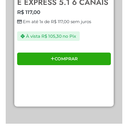
E EXPRESS 5.1 6 CANAIS
C
R$
117,00
R
Em até 1x de
R$
117,00
sem juros
À vista
R$
105,30
no Pix
COMPRAR