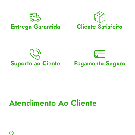
Entrega Garantida
Cliente Satisfeito
Enviamos para todo Brasil
Entrega garantida.
Suporte ao Ciente
Pagamento Seguro
Atendimento Seg a Sex: 8 a
Aceitamos cartão, pix e
18
boleto
Atendimento Ao Cliente
Horário de Atendimento
Segunda a sexta: 8:00 às 18:00h