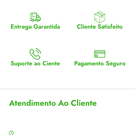
Entrega Garantida
Cliente Satisfeito
Enviamos para todo Brasil
Entrega garantida.
Suporte ao Ciente
Pagamento Seguro
Atendimento Seg a Sex: 8 a
Aceitamos cartão, pix e
18
boleto
Atendimento Ao Cliente
Horário de Atendimento
Segunda a sexta: 8:00 às 18:00h