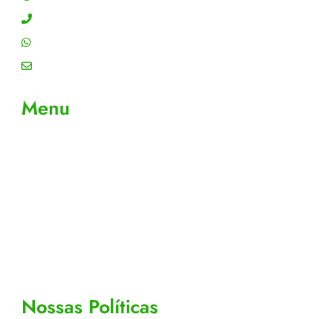
Contato: (11) 4755-6993
WhatsApp: (11) 4755-6993
Email: contato@gtiplus.com.br
Menu
Sobre Nós
Contato
Meus Pedidos
Acompanhe seus pedidos
Editar cadastro
Todos os Produtos
Nossas Políticas