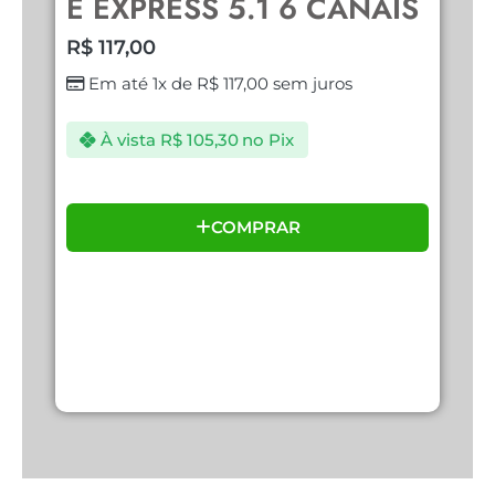
E EXPRESS 5.1 6 CANAIS
U
R$
117,00
R
Em até 1x de
R$
117,00
sem juros
À vista
R$
105,30
no Pix
COMPRAR