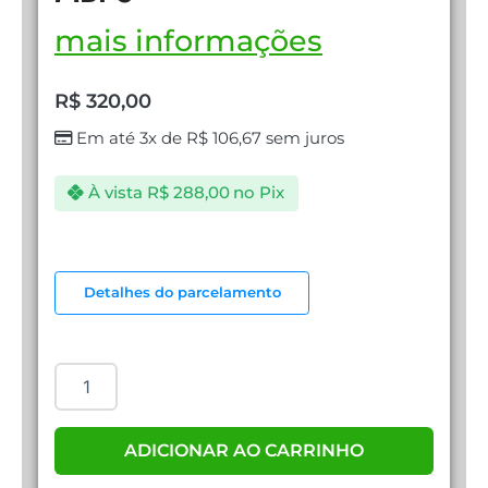
mais informações
R$
320,00
Em até 3x de
R$
106,67
sem juros
À vista
R$
288,00
no Pix
TP-
LINK
Detalhes do parcelamento
16
PORT
10/100
MBPS
quantidade
ADICIONAR AO CARRINHO