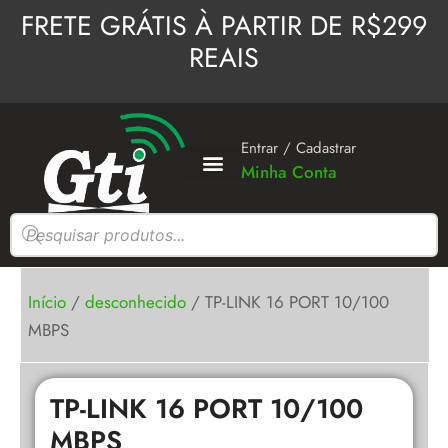
Ir
FRETE GRÁTIS À PARTIR DE R$299
para
REAIS
o
conteúdo
Entrar / Cadastrar
Minha Conta
Pesquisar
produtos
Início
/
desconhecido
/ TP-LINK 16 PORT 10/100
MBPS
TP-LINK 16 PORT 10/100
MBPS