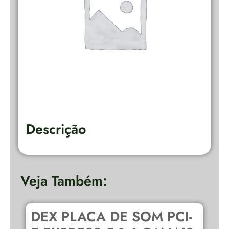
Descrição
Veja Também:
DEX PLACA DE SOM PCI-
C