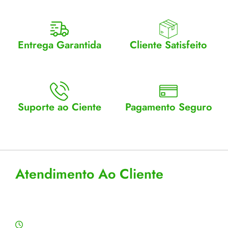
Entrega Garantida
Cliente Satisfeito
Enviamos para todo Brasil
Entrega garantida.
Suporte ao Ciente
Pagamento Seguro
Atendimento Seg a Sex: 8 a
Aceitamos cartão, pix e
18
boleto
Atendimento Ao Cliente
Horário de Atendimento
Segunda a sexta: 8:00 às 18:00h