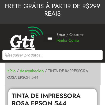
Ir
FRETE GRÁTIS À PARTIR DE R$299
para
REAIS
o
conteúdo
Entrar / Cadastrar
Minha Conta
Pesquisar
produtos
Início
/
desconhecido
/ TINTA DE IMPRESSORA
ROSA EPSON 544
TINTA DE IMPRESSORA
ROSA EPSON 544