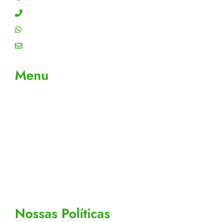
Contato: (11) 4755-6993
WhatsApp: (11) 4755-6993
Email: contato@gtiplus.com.br
Menu
Sobre Nós
Contato
Meus Pedidos
Acompanhe seus pedidos
Editar cadastro
Todos os Produtos
Nossas Políticas