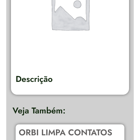
Descrição
Veja Também:
ORBI LIMPA CONTATOS
U