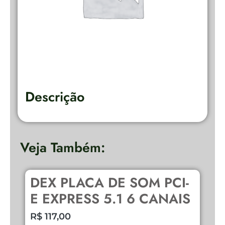
Descrição
Veja Também:
DEX PLACA DE SOM PCI-
C
E EXPRESS 5.1 6 CANAIS
R
R$
117,00