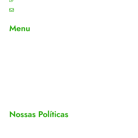
Email: contato@gtiplus.com.br
Menu
Sobre Nós
Contato
Meus Pedidos
Acompanhe seus pedidos
Editar cadastro
Todos os Produtos
Nossas Políticas
Politicas de privacidade