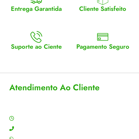
Entrega Garantida
Cliente Satisfeito
Enviamos para todo Brasil
Entrega garantida.
Suporte ao Ciente
Pagamento Seguro
Atendimento Seg a Sex: 8 a
Aceitamos cartão, pix e
18
boleto
Atendimento Ao Cliente
Horário de Atendimento
Segunda a sexta: 8:00 às 18:00h
Contato: (11) 4755-6993
WhatsApp: (11) 4755-6993