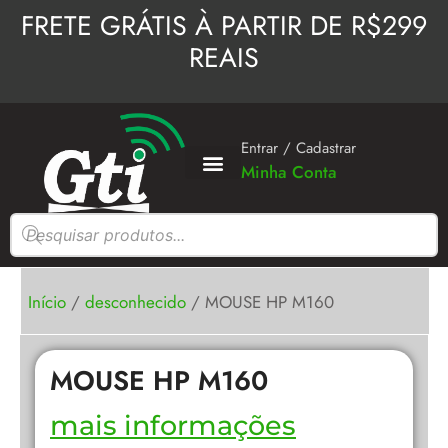
Ir
FRETE GRÁTIS À PARTIR DE R$299
para
REAIS
o
conteúdo
Entrar / Cadastrar
Minha Conta
Pesquisar
produtos
Início
/
desconhecido
/ MOUSE HP M160
MOUSE HP M160
mais informações