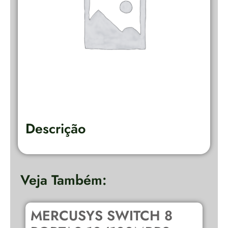
Descrição
Veja Também:
MERCUSYS SWITCH 8
C