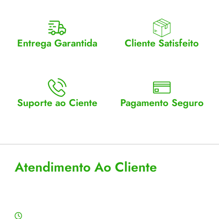
Entrega Garantida
Cliente Satisfeito
Enviamos para todo Brasil
Entrega garantida.
Suporte ao Ciente
Pagamento Seguro
Atendimento Seg a Sex: 8 a
Aceitamos cartão, pix e
18
boleto
Atendimento Ao Cliente
Horário de Atendimento
Segunda a sexta: 8:00 às 18:00h