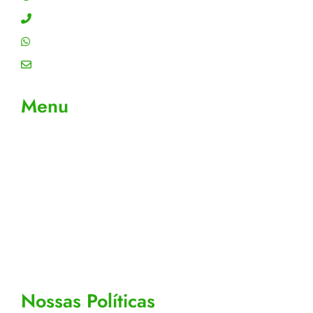
Contato: (11) 4755-6993
WhatsApp: (11) 4755-6993
Email: contato@gtiplus.com.br
Menu
Sobre Nós
Contato
Meus Pedidos
Acompanhe seus pedidos
Editar cadastro
Todos os Produtos
Nossas Políticas