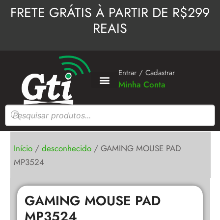
Ir
FRETE GRÁTIS À PARTIR DE R$299
para
REAIS
o
conteúdo
Entrar / Cadastrar
Minha Conta
Pesquisar
produtos
Início
/
desconhecido
/ GAMING MOUSE PAD
MP3524
GAMING MOUSE PAD
MP3524