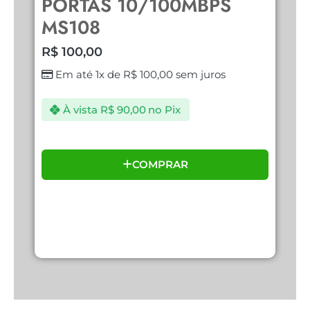
PORTAS 10/100MBPS
U
MS108
R
R$
100,00
Em até 1x de
R$
100,00
sem juros
À vista
R$
90,00
no Pix
COMPRAR