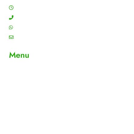
Segunda a sexta: 8:00 às 18:00h
Contato: (11) 4755-6993
WhatsApp: (11) 4755-6993
Email: contato@gtiplus.com.br
Menu
Sobre Nós
Contato
Meus Pedidos
Acompanhe seus pedidos
Editar cadastro
Todos os Produtos