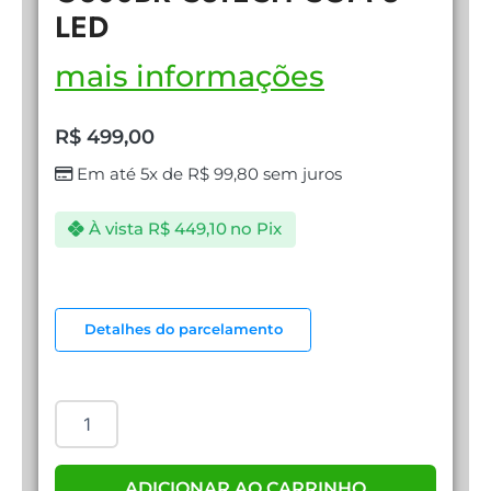
LED
mais informações
R$
499,00
Em até 5x de
R$
99,80
sem juros
À vista
R$
449,10
no Pix
GABINETE
GAMER
Detalhes do parcelamento
MT-
G800BR
C3TECH
COM
3
LED
quantidade
ADICIONAR AO CARRINHO