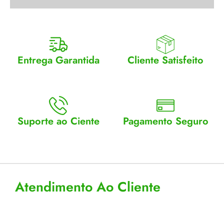
Entrega Garantida
Cliente Satisfeito
Enviamos para todo Brasil
Entrega garantida.
Suporte ao Ciente
Pagamento Seguro
Atendimento Seg a Sex: 8 a
Aceitamos cartão, pix e
18
boleto
Atendimento Ao Cliente
Horário de Atendimento