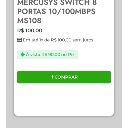
MERCUSYS SWITCH 8
C
PORTAS 10/100MBPS
R
MS108
R$
100,00
Em até 1x de
R$
100,00
sem juros
À vista
R$
90,00
no Pix
COMPRAR