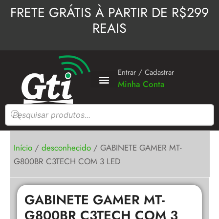
Ir
FRETE GRÁTIS À PARTIR DE R$299
para
REAIS
o
conteúdo
Entrar / Cadastrar
Minha Conta
Pesquisar
produtos
Início
/
desconhecido
/ GABINETE GAMER MT-
G800BR C3TECH COM 3 LED
GABINETE GAMER MT-
G800BR C3TECH COM 3