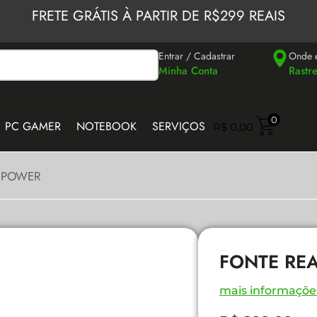
FRETE GRÁTIS À PARTIR DE R$299 REAIS
Entrar / Cadastrar
Onde 
Minha Conta
Rastr
0
PC GAMER
NOTEBOOK
SERVIÇOS
R$
0,00
 POWER
FONTE RE
mais informaçõe