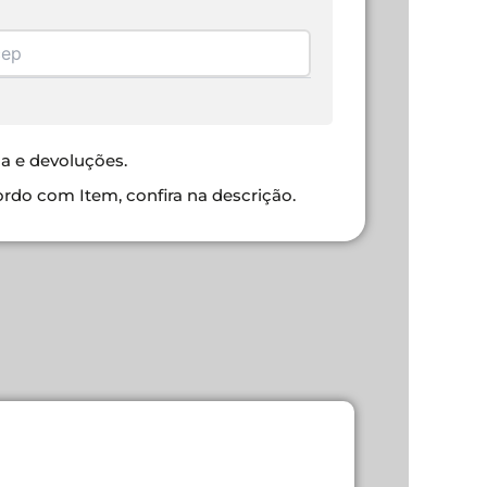
ca e devoluções.
ordo com Item, confira na descrição.
6D GAMIN
R$
60,00