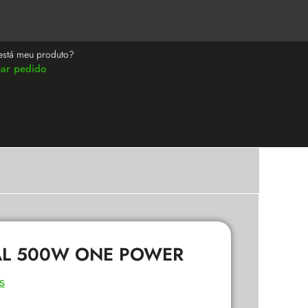
está meu produto?
ear pedido
AL 500W ONE POWER
s