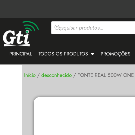
Ir
para
o
Pesquisar
conteúdo
produtos
PRINCIPAL
TODOS OS PRODUTOS
PROMOÇÕES
Início
/
desconhecido
/ FONTE REAL 500W ONE