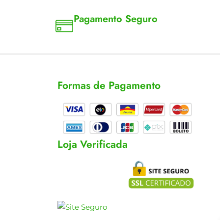
Pagamento Seguro
a 18
Aceitamos cartão, pix e boleto
Formas de Pagamento
cas
s
Loja Verificada