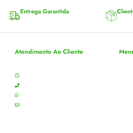
Entrega Garantida
Client
Enviamos para todo Brasil
Entrega 
Atendimento Ao Cliente
Men
Horário de Atendimento
Sobre
Conta
Segunda a sexta: 8:00 às 18:00h
Meus 
Contato: (11) 4755-6993
Acomp
WhatsApp: (11) 4755-6993
Editar
Email: contato@gtiplus.com.br
Todos 