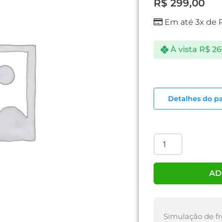
R$
299,00
Em até 3x de
À vista
R$
26
FONTE
REAL
Detalhes do p
500W
ONE
POWER
quantidade
AD
Simulação de fr