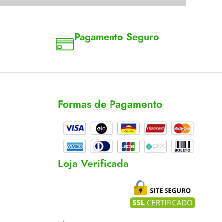
Pagamento Seguro
a 18
Aceitamos cartão, pix e boleto
Formas de Pagamento
cas
s
Loja Verificada