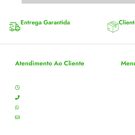
Entrega Garantida
Client
Enviamos para todo Brasil
Entrega 
Atendimento Ao Cliente
Men
Horário de Atendimento
Sobre
Conta
Segunda a sexta: 8:00 às 18:00h
Meus 
Contato: (11) 4755-6993
Acomp
WhatsApp: (11) 4755-6993
Editar
Email: contato@gtiplus.com.br
Todos 