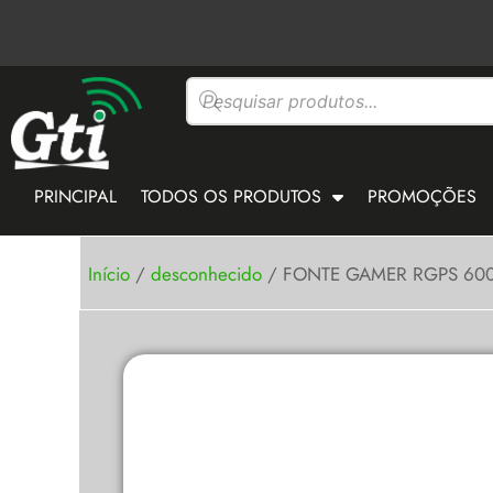
Ir
para
o
Pesquisar
conteúdo
produtos
PRINCIPAL
TODOS OS PRODUTOS
PROMOÇÕES
Início
/
desconhecido
/ FONTE GAMER RGPS 600