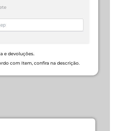
ete
ca e devoluções.
ordo com Item, confira na descrição.
CABO USB 