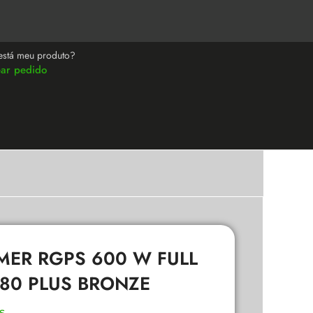
está meu produto?
ear pedido
MER RGPS 600 W FULL
80 PLUS BRONZE
s