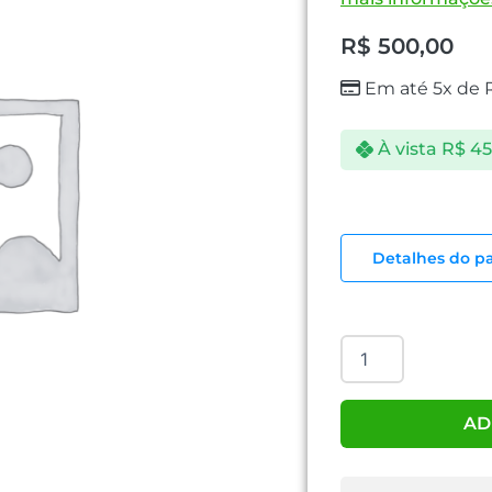
R$
500,00
Em até 5x de
À vista
R$
45
FONTE
GAMER
Detalhes do p
RGPS
600
W
FULL
MODULAR
80
PLUS
AD
BRONZE
quantidade