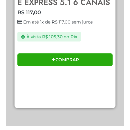
E EXPRESS 5.1 6 CANAIS
N
R$
117,00
R
Em até 1x de
R$
117,00
sem juros
À vista
R$
105,30
no Pix
COMPRAR