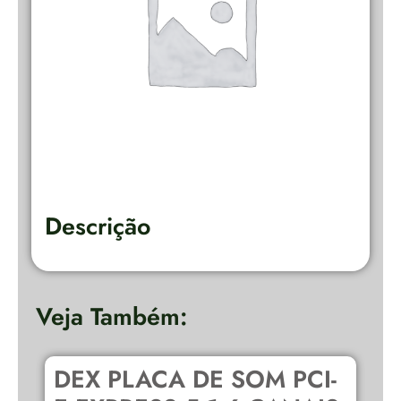
Descrição
Veja Também:
DEX PLACA DE SOM PCI-
D