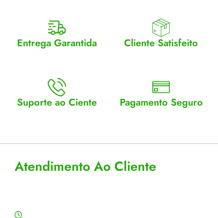
Entrega Garantida
Cliente Satisfeito
Enviamos para todo Brasil
Entrega garantida.
Suporte ao Ciente
Pagamento Seguro
Atendimento Seg a Sex: 8 a
Aceitamos cartão, pix e
18
boleto
Atendimento Ao Cliente
Horário de Atendimento
Segunda a sexta: 8:00 às 18:00h