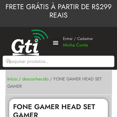
Ir
FRETE GRÁTIS À PARTIR DE R$299
para
REAIS
o
conteúdo
Entrar / Cadastrar
Minha Conta
Pesquisar
produtos
Início
/
desconhecido
/ FONE GAMER HEAD SET
GAMER
FONE GAMER HEAD SET
GAMER