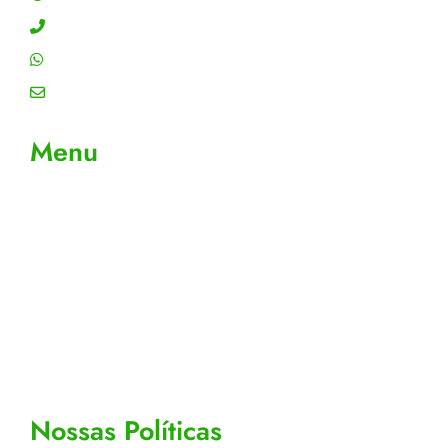
Contato: (11) 4755-6993
WhatsApp: (11) 4755-6993
Email: contato@gtiplus.com.br
Menu
Sobre Nós
Contato
Meus Pedidos
Acompanhe seus pedidos
Editar cadastro
Todos os Produtos
Nossas Políticas