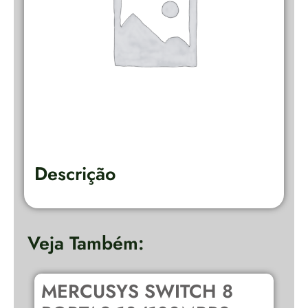
Descrição
Veja Também:
MERCUSYS SWITCH 8
O