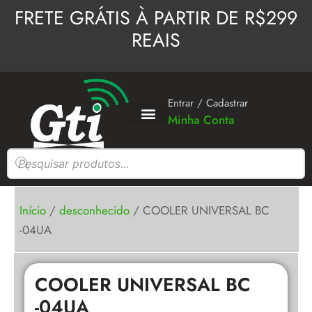
Ir
FRETE GRÁTIS À PARTIR DE R$299
para
REAIS
o
conteúdo
Entrar / Cadastrar
Minha Conta
Pesquisar
produtos
Início
/
desconhecido
/ COOLER UNIVERSAL BC
-04UA
COOLER UNIVERSAL BC
-04UA