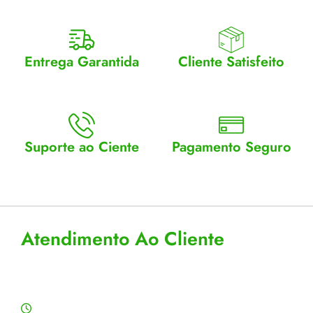
Entrega Garantida
Cliente Satisfeito
Enviamos para todo Brasil
Entrega garantida.
Suporte ao Ciente
Pagamento Seguro
Atendimento Seg a Sex: 8 a
Aceitamos cartão, pix e
18
boleto
Atendimento Ao Cliente
Horário de Atendimento
Segunda a sexta: 8:00 às 18:00h