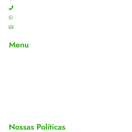
Contato: (11) 4755-6993
WhatsApp: (11) 4755-6993
Email: contato@gtiplus.com.br
Menu
Sobre Nós
Contato
Meus Pedidos
Acompanhe seus pedidos
Editar cadastro
Todos os Produtos
Nossas Políticas