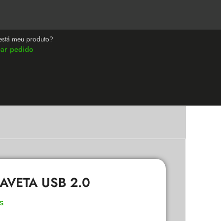
está meu produto?
ear pedido
AVETA USB 2.0
s