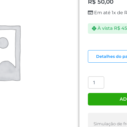
R$
50,00
Em até 1x de
À vista
R$
45
CASE
DE
Detalhes do p
GAVETA
USB
2.0
quantidade
AD
Simulação de fr