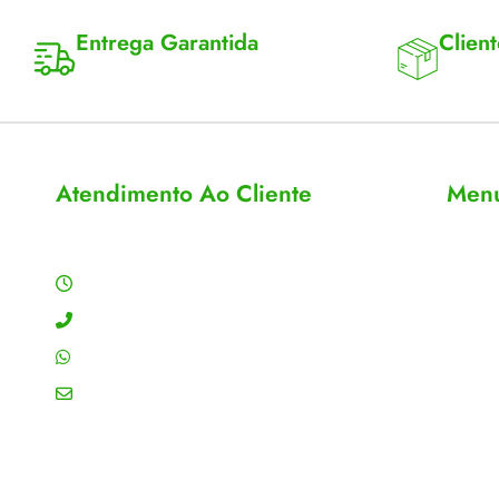
Entrega Garantida
Client
Enviamos para todo Brasil
Entrega 
Atendimento Ao Cliente
Men
Horário de Atendimento
Sobre
Conta
Segunda a sexta: 8:00 às 18:00h
Meus 
Contato: (11) 4755-6993
Acomp
WhatsApp: (11) 4755-6993
Editar
Email: contato@gtiplus.com.br
Todos 