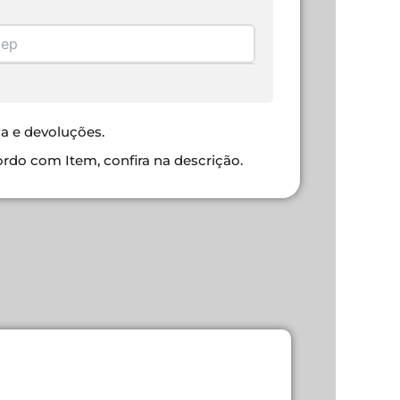
ca e devoluções.
ordo com Item, confira na descrição.
ORBI LIMP
R$
20,00