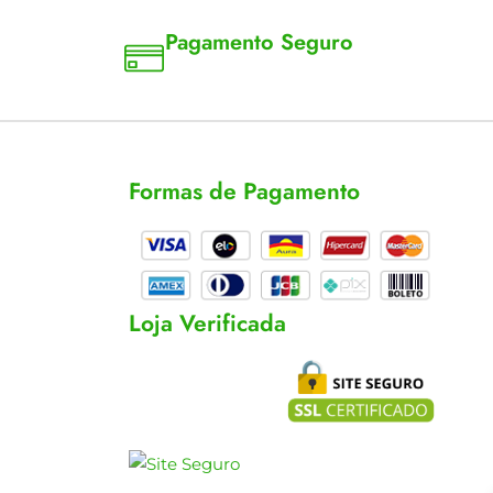
Pagamento Seguro
a 18
Aceitamos cartão, pix e boleto
Formas de Pagamento
cas
s
Loja Verificada