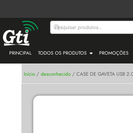
Ir
para
o
Pesquisar
conteúdo
produtos
PRINCIPAL
TODOS OS PRODUTOS
PROMOÇÕES
Início
/
desconhecido
/ CASE DE GAVETA USB 2.