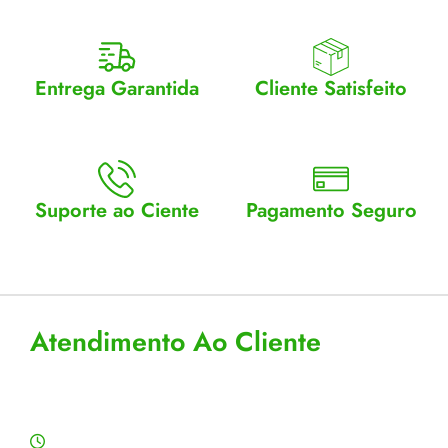
Entrega Garantida
Cliente Satisfeito
Enviamos para todo Brasil
Entrega garantida.
Suporte ao Ciente
Pagamento Seguro
Atendimento Seg a Sex: 8 a
Aceitamos cartão, pix e
18
boleto
Atendimento Ao Cliente
Horário de Atendimento
Segunda a sexta: 8:00 às 18:00h