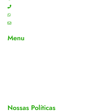
Contato: (11) 4755-6993
WhatsApp: (11) 4755-6993
Email: contato@gtiplus.com.br
Menu
Sobre Nós
Contato
Meus Pedidos
Acompanhe seus pedidos
Editar cadastro
Todos os Produtos
Nossas Políticas