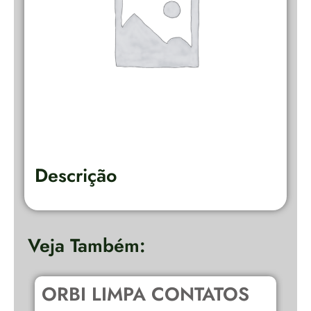
Descrição
Veja Também:
ORBI LIMPA CONTATOS
D