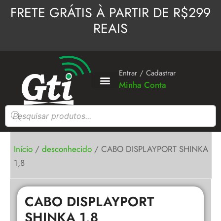
Ir
FRETE GRÁTIS À PARTIR DE R$299
para
REAIS
o
conteúdo
Entrar / Cadastrar
Minha Conta
Pesquisar
produtos
Início
/
desconhecido
/ CABO DISPLAYPORT SHINKA
1,8
CABO DISPLAYPORT
SHINKA 1,8