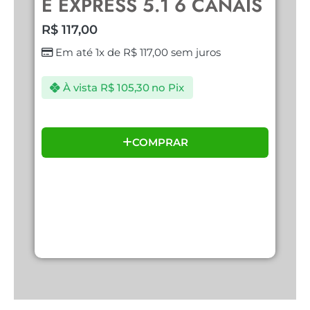
E EXPRESS 5.1 6 CANAIS
U
R$
117,00
R
Em até 1x de
R$
117,00
sem juros
À vista
R$
105,30
no Pix
COMPRAR