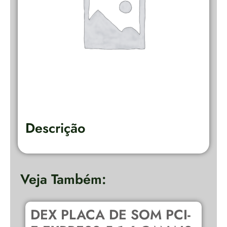
Descrição
Veja Também:
DEX PLACA DE SOM PCI-
C