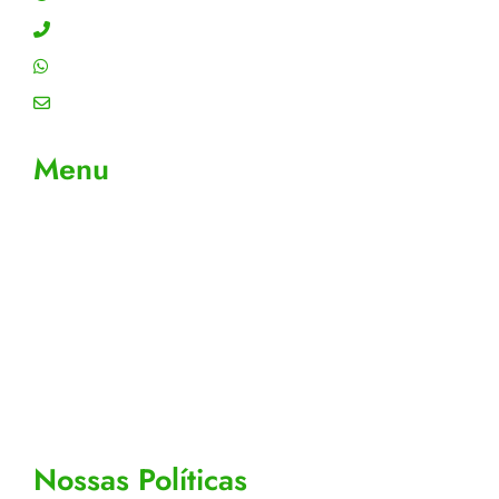
Contato: (11) 4755-6993
WhatsApp: (11) 4755-6993
Email: contato@gtiplus.com.br
Menu
Sobre Nós
Contato
Meus Pedidos
Acompanhe seus pedidos
Editar cadastro
Todos os Produtos
Nossas Políticas