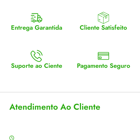
Entrega Garantida
Cliente Satisfeito
Enviamos para todo Brasil
Entrega garantida.
Suporte ao Ciente
Pagamento Seguro
Atendimento Seg a Sex: 8 a
Aceitamos cartão, pix e
18
boleto
Atendimento Ao Cliente
Horário de Atendimento
Segunda a sexta: 8:00 às 18:00h