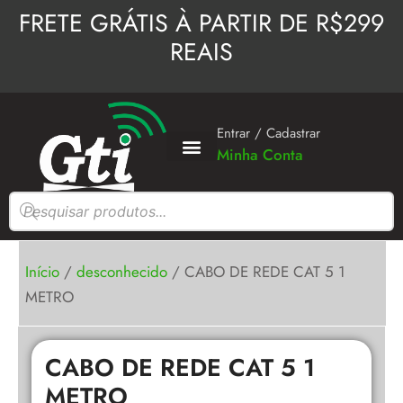
Ir
FRETE GRÁTIS À PARTIR DE R$299
para
REAIS
o
conteúdo
Entrar / Cadastrar
Minha Conta
Pesquisar
produtos
Início
/
desconhecido
/ CABO DE REDE CAT 5 1
METRO
CABO DE REDE CAT 5 1
METRO