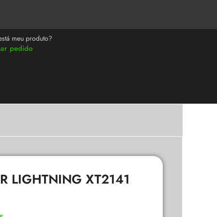
está meu produto?
ear pedido
R LIGHTNING XT2141
s