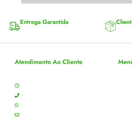
Entrega Garantida
Client
Enviamos para todo Brasil
Entrega 
Atendimento Ao Cliente
Men
Horário de Atendimento
Sobre
Conta
Segunda a sexta: 8:00 às 18:00h
Meus 
Contato: (11) 4755-6993
Acomp
WhatsApp: (11) 4755-6993
Editar
Email: contato@gtiplus.com.br
Todos 