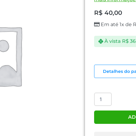
R$
40,00
Em até 1x de
À vista
R$
36
ADAPTADOR
LIGHTNING
Detalhes do p
XT2141
XTRAD
quantidade
AD