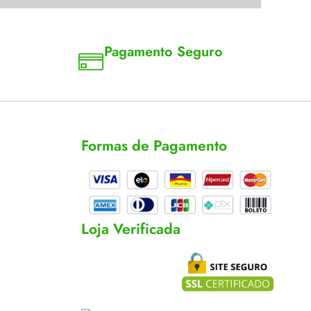
Pagamento Seguro
a 18
Aceitamos cartão, pix e boleto
Formas de Pagamento
cas
s
Loja Verificada