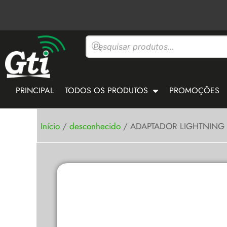
Ir
para
o
Pesquisar
conteúdo
produtos
PRINCIPAL
TODOS OS PRODUTOS
PROMOÇÕES
Início
/
desconhecido
/ ADAPTADOR LIGHTNING 