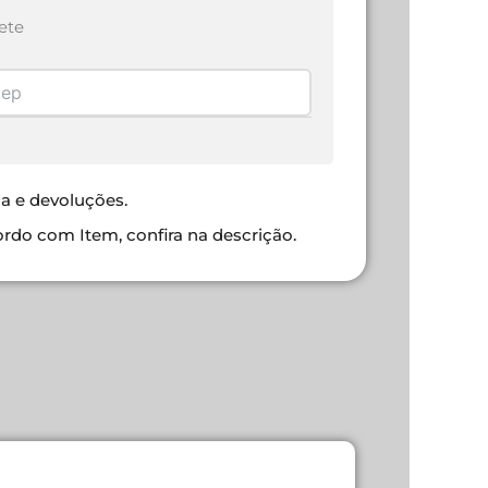
ete
ca e devoluções.
ordo com Item, confira na descrição.
CABO USB 