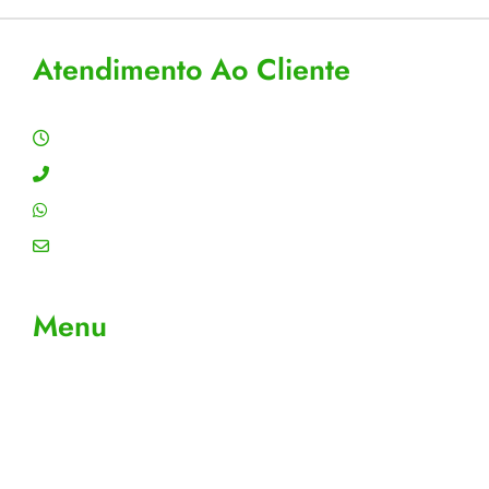
Atendimento Ao Cliente
Horário de Atendimento
Segunda a sexta: 8:00 às 18:00h
Contato: (11) 4755-6993
WhatsApp: (11) 4755-6993
Email: contato@gtiplus.com.br
Menu
Sobre Nós
Contato
Meus Pedidos
Acompanhe seus pedidos