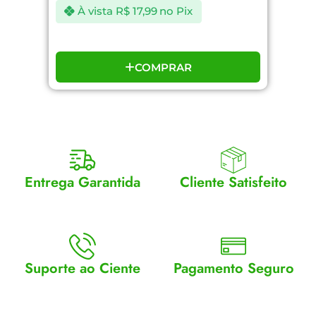
À vista
R$
17,99
no Pix
COMPRAR
Entrega Garantida
Cliente Satisfeito
Enviamos para todo Brasil
Entrega garantida.
Suporte ao Ciente
Pagamento Seguro
Atendimento Seg a Sex: 8 a
Aceitamos cartão, pix e
18
boleto