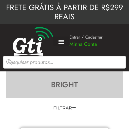
Ir
FRETE GRÁTIS À PARTIR DE R$299
para
REAIS
o
conteúdo
Entrar / Cadastrar
Minha Conta
Pesquisar
produtos
BRIGHT
FILTRAR